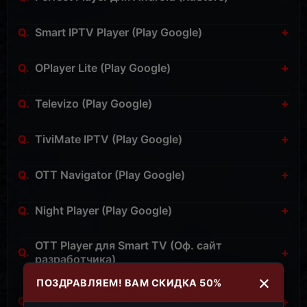
» Скачать:
Perfect Player для Android
(RuStore)
+
Smart IPTV Player (Play Google)
» Скачать:
Smart IPTV Player для Android
(Play
+
OPlayer Lite (Play Google)
Google)
» Скачать:
OPlayer Lite для Android
(Play Google)
+
Televizo (Play Google)
» Скачать:
Televizo для Android
(Play Google)
+
TiviMate IPTV (Play Google)
» Скачать:
TiviMate IPTV для Android
(Play Google)
+
OTT Navigator (Play Google)
» Скачать:
OTT Navigator для Android
(Play Google)
+
Night Player (Play Google)
» Скачать:
Night Player для Android
(Play Google)
OTT Player для Smart TV (Оф. сайт
+
разработчика)
×
» Скачать:
OTT Player для Smart TV
(Оф. сайт
ПОЗДРАВЛЯЕМ! ВАМ СКИДКА 50%
SS IPTV для Smart TV (Оф. сайт
разработчика)
+