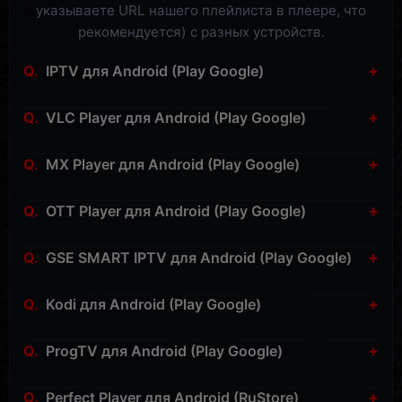
указываете URL нашего плейлиста в плеере, что
рекомендуется) с разных устройств.
+
IPTV для Android (Play Google)
» Скачать:
IPTV для Android
(Play Google)
+
VLC Player для Android (Play Google)
» Скачать:
VLC Player для Android
(Play Google)
+
MX Player для Android (Play Google)
» Скачать:
MX Player для Android
(Play Google)
+
OTT Player для Android (Play Google)
» Скачать:
OTT Player для Android
(Play Google)
+
GSE SMART IPTV для Android (Play Google)
» Скачать:
GSE SMART IPTV для Android
(Play
+
Kodi для Android (Play Google)
Google)
» Скачать:
Kodi для Android
(Play Google)
+
ProgTV для Android (Play Google)
» Скачать:
ProgTV для Android
(Play Google)
+
Perfect Player для Android (RuStore)