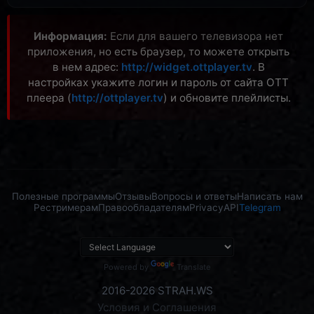
» Скачать:
OTT Player для Apple TV
(App Store)
Информация:
Если для вашего телевизора нет
приложения, но есть браузер, то можете открыть
в нем адрес:
http://widget.ottplayer.tv
. В
настройках укажите логин и пароль от сайта OTT
плеера (
http://ottplayer.tv
) и обновите плейлисты.
Полезные программы
Отзывы
Вопросы и ответы
Написать нам
Рестримерам
Правообладателям
Privacy
API
Telegram
Powered by
Translate
2016-2026 STRAH.WS
Условия и Соглашения