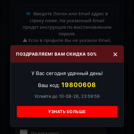
Введите Логин или Email адрес в
✉
строку ниже. На указанный Email
придет инструкция по восстановлению
пароля.
⚠️ Если в профиле Вы не указали Email,
мы не сможем восстановить данные
×
автоматически. В таком случае
ПОЗДРАВЛЯЕМ! ВАМ СКИДКА 50%
обратитесь в
или в
чат на сайте
.
поддержку
У Вас сегодня удачный день!
19800608
Ваш код:
*Ваш Логин или Email:
Успейте до 10-08-26, 23:59:59
*Подтвердите, что Вы не робот: