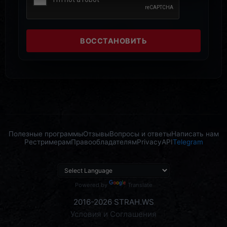
ВОССТАНОВИТЬ
Полезные программы
Отзывы
Вопросы и ответы
Написать нам
Рестримерам
Правообладателям
Privacy
API
Telegram
Powered by
Translate
2016-2026 STRAH.WS
Условия и Соглашения